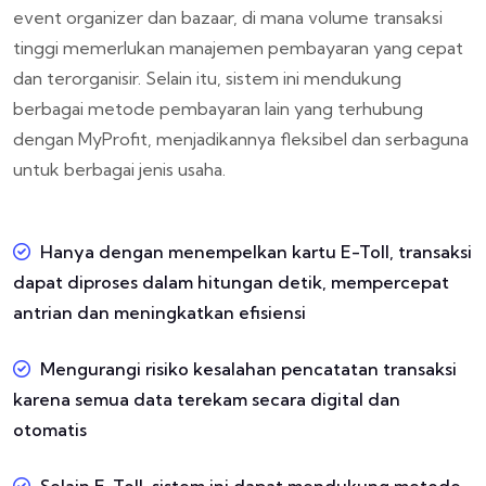
event organizer dan bazaar, di mana volume transaksi
tinggi memerlukan manajemen pembayaran yang cepat
dan terorganisir. Selain itu, sistem ini mendukung
berbagai metode pembayaran lain yang terhubung
dengan MyProfit, menjadikannya fleksibel dan serbaguna
untuk berbagai jenis usaha.
Hanya dengan menempelkan kartu E-Toll, transaksi
dapat diproses dalam hitungan detik, mempercepat
antrian dan meningkatkan efisiensi
Mengurangi risiko kesalahan pencatatan transaksi
karena semua data terekam secara digital dan
otomatis