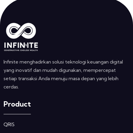
Infinite menghadirkan solusi teknologi keuangan digital
yang inovatif dan mudah digunakan, mempercepat
setiap transaksi Anda menuju masa depan yang lebih
cerdas.
Product
QRIS