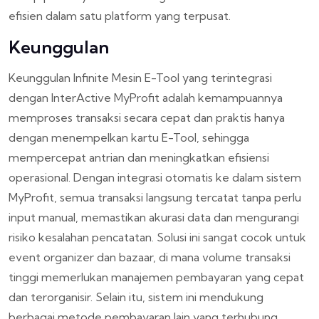
efisien dalam satu platform yang terpusat.
Keunggulan
Keunggulan Infinite Mesin E-Tool yang terintegrasi
dengan InterActive MyProfit adalah kemampuannya
memproses transaksi secara cepat dan praktis hanya
dengan menempelkan kartu E-Tool, sehingga
mempercepat antrian dan meningkatkan efisiensi
operasional. Dengan integrasi otomatis ke dalam sistem
MyProfit, semua transaksi langsung tercatat tanpa perlu
input manual, memastikan akurasi data dan mengurangi
risiko kesalahan pencatatan. Solusi ini sangat cocok untuk
event organizer dan bazaar, di mana volume transaksi
tinggi memerlukan manajemen pembayaran yang cepat
dan terorganisir. Selain itu, sistem ini mendukung
berbagai metode pembayaran lain yang terhubung