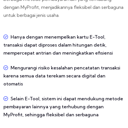
dengan MyProfit, menjadikannya fleksibel dan serbaguna
untuk berbagai jenis usaha.
Hanya dengan menempelkan kartu E-Tool,
transaksi dapat diproses dalam hitungan detik,
mempercepat antrian dan meningkatkan efisiensi
Mengurangi risiko kesalahan pencatatan transaksi
karena semua data terekam secara digital dan
otomatis
Selain E-Tool, sistem ini dapat mendukung metode
pembayaran lainnya yang terhubung dengan
MyProfit, sehingga fleksibel dan serbaguna