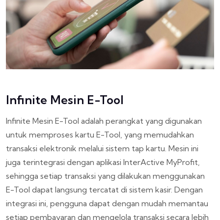
Infinite Mesin E-Tool
Infinite Mesin E-Tool adalah perangkat yang digunakan
untuk memproses kartu E-Tool, yang memudahkan
transaksi elektronik melalui sistem tap kartu. Mesin ini
juga terintegrasi dengan aplikasi InterActive MyProfit,
sehingga setiap transaksi yang dilakukan menggunakan
E-Tool dapat langsung tercatat di sistem kasir. Dengan
integrasi ini, pengguna dapat dengan mudah memantau
setiap pembayaran dan mengelola transaksi secara lebih