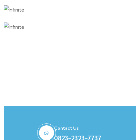
Contact Us
0823-2323-7737