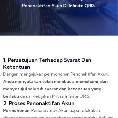
Penonaktifan Akun Di Infinite QRIS.
1. Persetujuan Terhadap Syarat Dan
Ketentuan
Dengan mengajukan permohonan Penonaktifan Akun,
Anda menyatakan telah membaca, memahami, dan
menyetujui seluruh syarat dan ketentuan yang
berlaku
dalam Kebijakan Privasi Infinite QRIS.
2. Proses Penonaktifan Akun
Permohonan
: Penonaktifan Akun dapat dilakukan
dengan mengirimkan permohonan resmi melalui Aplikasi