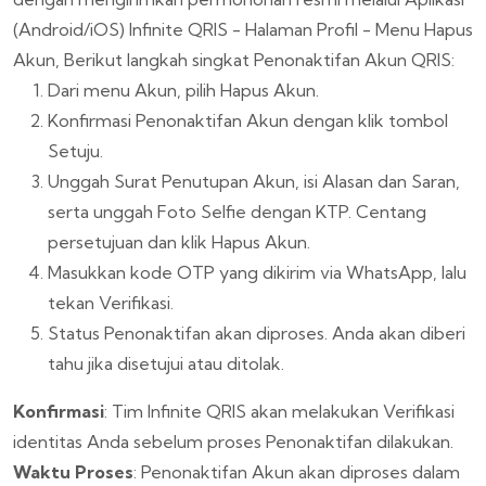
(Android/iOS) Infinite QRIS - Halaman Profil - Menu Hapus
Akun,
Berikut langkah singkat Penonaktifan Akun QRIS:
Dari menu Akun, pilih Hapus Akun.
Konfirmasi Penonaktifan Akun dengan klik tombol
Setuju.
Unggah Surat Penutupan Akun, isi Alasan dan Saran,
serta unggah Foto Selfie dengan KTP. Centang
persetujuan dan klik Hapus Akun.
Masukkan kode OTP yang dikirim via WhatsApp, lalu
tekan Verifikasi.
Status Penonaktifan akan diproses. Anda akan diberi
tahu jika disetujui atau ditolak.
Konfirmasi
: Tim Infinite QRIS akan melakukan Verifikasi
identitas Anda sebelum proses Penonaktifan dilakukan.
Waktu Proses
: Penonaktifan Akun akan diproses dalam