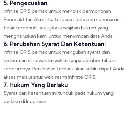
5. Pengecualian
Infinite QRIS berhak untuk menolak permohonan
Penonaktifan Akun jika terdapat data permohonan ini
tidak terpenuhi, atau jika kewajiban hukum yang
mengharuskan kami untuk menyimpan data Anda.
6. Perubahan Syarat Dan Ketentuan:
Infinite QRIS berhak untuk mengubah syarat dan
ketentuan ini sewaktu-waktu tanpa pemberitahuan
sebelumnya. Perubahan terbaru akan selalu dapat Anda
akses melalui situs web resmi Infinite QRIS.
7. Hukum Yang Berlaku
Syarat dan ketentuan ini tunduk pada hukum yang
berlaku di Indonesia.